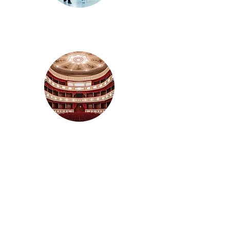
Diadem
PROFundus
®