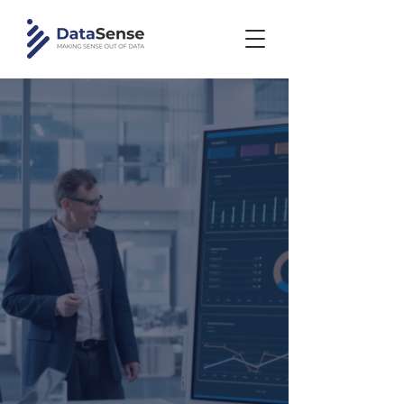
Wir verwandeln komplexe
Daten in messbaren ROI
für führende Unternehmen
aus Industrie und
Finanzwesen.