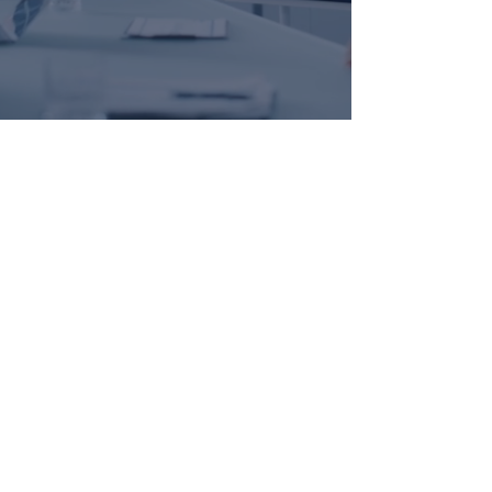
+ 15
Jahre Erfahrung
1000
Mitarbeiter
100
Mio € Umsatz
5
in