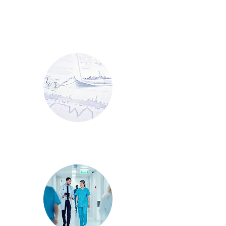
Unternehmen
Wir haben die passenden Produkte für Sie
Baseline Portfolio & RiskAnalyzer