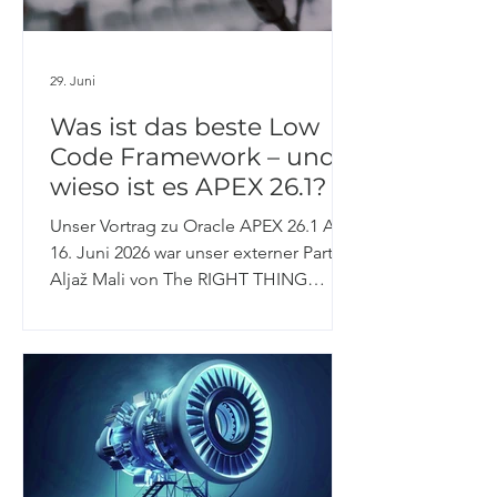
oder Plattformen nutzt du für Flüge,
Hotels & Co.? Die
29. Juni
Was ist das beste Low
Code Framework – und
wieso ist es APEX 26.1?
Unser Vortrag zu Oracle APEX 26.1 Am
16. Juni 2026 war unser externer Partner
Aljaž Mali von The RIGHT THING
Solutions auf der AOUG
Anwenderkonferenz 2026 „Digitale
Souveränität gestalten" im Tech Gate
Vienna vertreten – mit einem Vortrag,
der direkt auf den Punkt bringt: Was ist
das beste Low Code Framework – und
wieso ist es APEX 26.1? Im Mittelpunkt
stand die Frage, was Oracle APEX auch