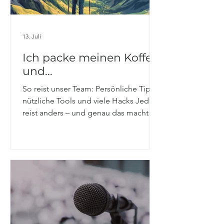
13. Juli
Ich packe meinen Koffer
und...
So reist unser Team: Persönliche Tipps,
nützliche Tools und viele Hacks Jeder
reist anders – und genau das macht
unser Team so spannend. Wir haben
nachgefragt und zeigen euch, wie
unterschiedlich Urlaubsplanung, Must-
haves und No-Gos sein können. Pavol
Welche Apps dürfen bei dir auf Reisen
nicht fehlen? Keine, wenn möglich. Ich
nehme aber immer mein Notebook
und Handy mit – professionelle
Deformation. Welche Booking-Tools