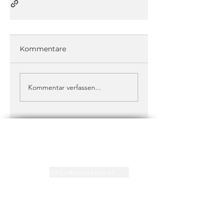
Kommentare
Kommentar verfassen...
Kontakt
+43 1 373 1212
office@datasense.at
Support
+43 316 71 1212