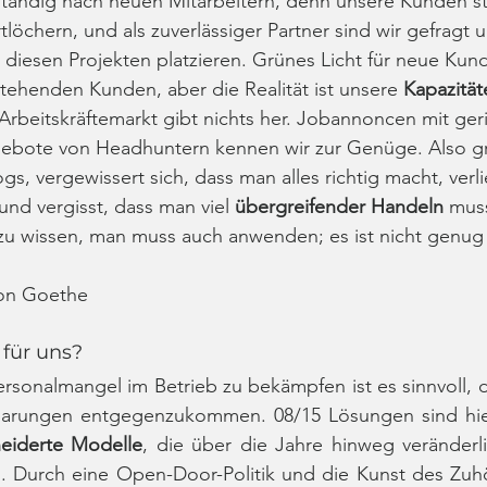
ständig nach neuen Mitarbeitern, denn unsere Kunden st
rtlöchern, und als zuverlässiger Partner sind wir gefragt
n diesen Projekten platzieren. Grünes Licht für neue Ku
tehenden Kunden, aber die Realität ist unsere 
Kapazitäte
Arbeitskräftemarkt gibt nichts her. Jobannoncen mit ger
ebote von Headhuntern kennen wir zur Genüge. Also gre
logs, vergewissert sich, dass man alles richtig macht, verlie
und vergisst, dass man viel 
übergreifender Handeln
 mus
 zu wissen, man muss auch anwenden; es ist nicht genug
von Goethe
für uns?
rsonalmangel im Betrieb zu bekämpfen ist es sinnvoll, d
nbarungen entgegenzukommen. 08/15 Lösungen sind hier 
eiderte Modelle
, die über die Jahre hinweg veränderli
d. Durch eine Open-Door-Politik und die Kunst des Zuh