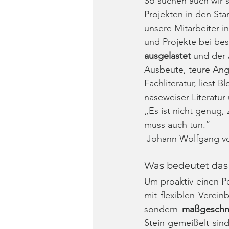
So suchen auch wir 
Projekten in den Sta
unsere Mitarbeiter i
und Projekte bei bes
ausgelastet
 und der 
Ausbeute, teure Ang
Fachliteratur, liest B
naseweiser Literatur 
„Es ist nicht genug,
muss auch tun.“
 Johann Wolfgang 
Was bedeutet das 
Um proaktiv einen Pe
mit flexiblen Verei
sondern 
maßgeschn
Stein gemeißelt sin