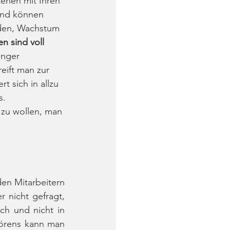
ehen mit Ihren 
 und können 
nden, Wachstum 
n sind voll 
inger 
ift man zur 
rt sich in allzu 
s.
 zu wollen, man 
en Mitarbeitern 
nicht gefragt, 
ch und nicht in 
örens kann man 