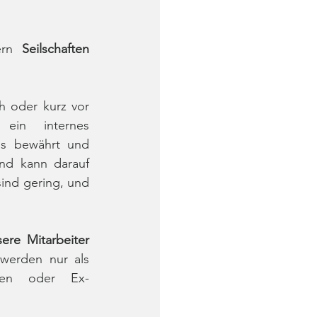
ern 
Seilschaften
h oder kurz vor 
in internes 
s bewährt und 
nd kann darauf 
ind gering, und 
Quelle für neue Mitarbeiter sind unsere Mitarbeiter 
 werden nur als 
egen oder Ex-