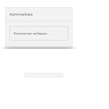
Kommentare
Kommentar verfassen...
Kontakt
+43 1 373 1212
office@datasense.at
Support
+43 316 71 1212