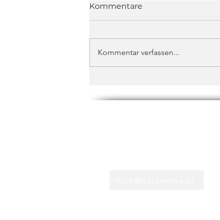
Kommentare
Kommentar verfassen...
Kontakt
+43 1 373 1212
office@datasense.at
Support
+43 316 71 1212