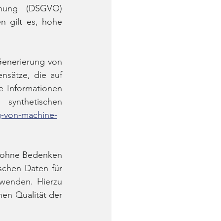
nung (DSGVO) 
gilt es, hohe 
Generierung von 
nsätze, die auf 
 Informationen 
nthetischen 
g-von-machine-
 ohne Bedenken 
schen Daten für 
wenden. Hierzu 
en Qualität der 