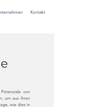
nternehmen
Kontakt
ne
otenziale von 
n, um aus ihren 
age, wie dies in 