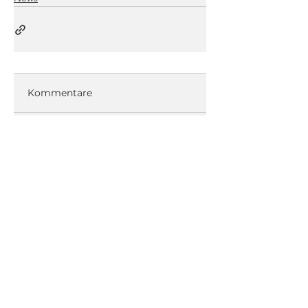
Kommentare
Kommentar verfassen...
Kontakt
+43 1 373 1212
office@datasense.at
Support