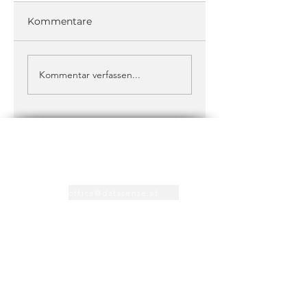
Kommentare
Kommentar verfassen...
Kontakt
+43 1 373 1212
office@datasense.at
Support
+43 316 71 1212