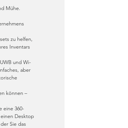
und Mühe.
ternehmens 
sets zu helfen, 
res Inventars 
, UWB und Wi-
nfaches, aber 
orische 
ten können – 
e eine 360-
r einen Desktop 
der Sie das 