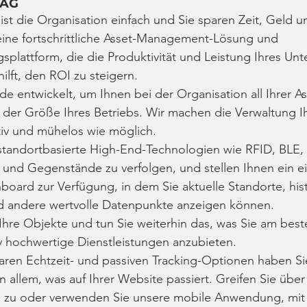
TAG
ist die Organisation einfach und Sie sparen Zeit, Geld 
 eine fortschrittliche Asset-Management-Lösung und 
splattform, die die Produktivität und Leistung Ihres Un
hilft, den ROI zu steigern.
e entwickelt, um Ihnen bei der Organisation all Ihrer As
der Größe Ihres Betriebs. Wir machen die Verwaltung Ih
itiv und mühelos wie möglich.
standortbasierte High-End-Technologien wie RFID, BLE
 und Gegenstände zu verfolgen, und stellen Ihnen ein ei
oard zur Verfügung, in dem Sie aktuelle Standorte, hist
 andere wertvolle Datenpunkte anzeigen können.
 Ihre Objekte und tun Sie weiterhin das, was Sie am bes
iv hochwertige Dienstleistungen anzubieten.
aren Echtzeit- und passiven Tracking-Optionen haben Si
 allem, was auf Ihrer Website passiert. Greifen Sie übe
e zu oder verwenden Sie unsere mobile Anwendung, mit 