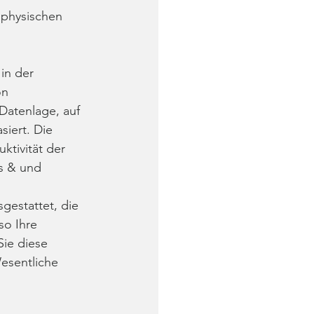
 physischen 
in der 
n 
Datenlage, auf 
iert. Die 
tivität der 
s & und 
estattet, die 
o Ihre 
ie diese 
esentliche 