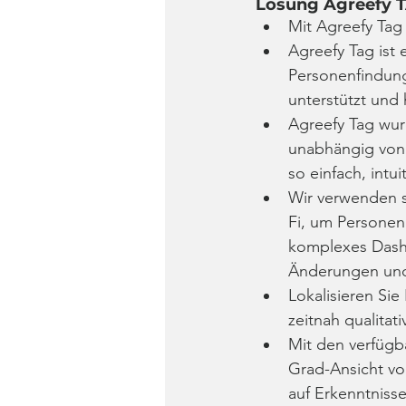
Lösung Agreefy 
Mit Agreefy Tag 
Agreefy Tag ist
Personenfindung
unterstützt und 
Agreefy Tag wurd
unabhängig von 
so einfach, intu
Wir verwenden 
Fi, um Personen
komplexes Dashb
Änderungen und
Lokalisieren Sie
zeitnah qualitat
Mit den verfügb
Grad-Ansicht von
auf Erkenntniss